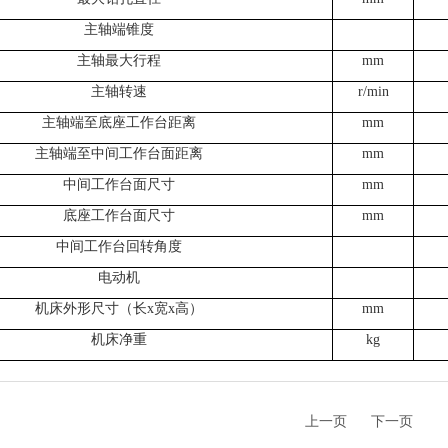
主轴端锥度
主轴最大行程
mm
主轴转速
r/min
主轴端至底座工作台距离
mm
主轴端至中间工作台面距离
mm
中间工作台面尺寸
mm
底座工作台面尺寸
mm
中间工作台回转角度
电动机
机床外形尺寸（长x宽x高）
mm
机床净重
kg
上一页
下一页