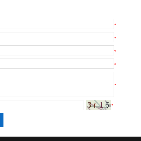
*
*
*
*
*
*