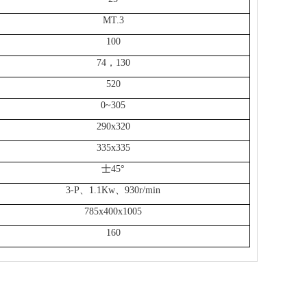
MT.3
100
74，130
520
0~305
290x320
335x335
士45°
3-P、1.1Kw、930r/min
785x400x1005
160