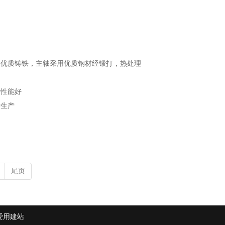
用优质铸铁，主轴采用优质钢材经锻打，热处理
，性能好
量生产
尾页
爱用建站