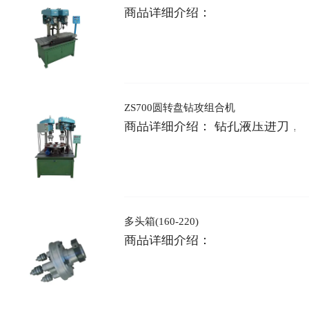
商品详细介绍：
ZS700圆转盘钻攻组合机
商品详细介绍： 钻孔液压进刀，
钻孔攻齿一次同时完成自动完成
多头箱(160-220)
商品详细介绍：