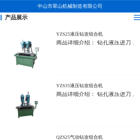
中山市翠山机械制造有限公司
产品展示
YZS25液压钻攻组合机
商品详细介绍： 钻孔液压进刀，
钻孔攻齿一次自动完成，省力高
YZS35液压钻攻组合机
商品详细介绍： 钻孔液压进刀，
钻孔攻齿一次自动完成，省力高
QZS25气动钻攻组合机