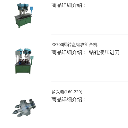
商品详细介绍：
ZS700圆转盘钻攻组合机
商品详细介绍： 钻孔液压进刀，
钻孔攻齿一次同时完成自动完成
多头箱(160-220)
商品详细介绍：